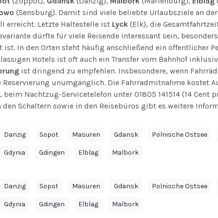
pot
(Zoppot),
Gdansk
(Danzig),
Malbork
(Marienburg),
Elblag
owo
(Sensburg). Damit sind viele beliebte Urlaubsziele an de
 erreicht. Letzte Haltestelle ist
Lyck
(Elk), die Gesamtfahrtzei
variante dürfte für viele Reisende interessant sein, besonder
 ist. In den Orten steht häufig anschließend ein öffentlicher 
lassigen Hotels ist oft auch ein Transfer vom Bahnhof inklusiv
erung
ist dringend zu empfehlen. Insbesondere, wenn Fahrr
ne Reservierung unumgänglich. Die Fahrradmitnahme kostet Auf
n, beim Nachtzug-Servicetelefon unter 01805 141514 (14 Cent p
n den Schaltern sowie in den Reisebüros gibt es weitere Infor
Danzig
Sopot
Masuren
Gdansk
Polnische Ostsee
Gdynia
Gdingen
Elblag
Malbork
Danzig
Sopot
Masuren
Gdansk
Polnische Ostsee
Gdynia
Gdingen
Elblag
Malbork