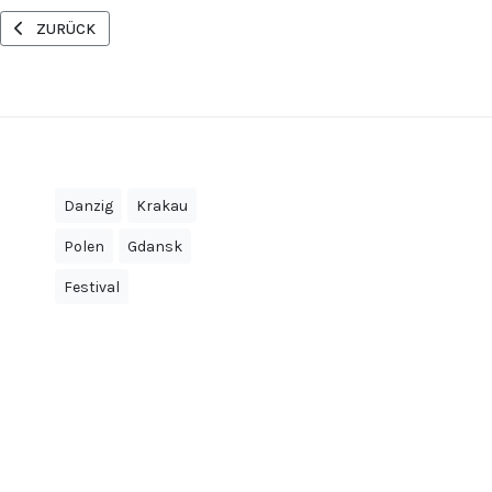
VORHERIGER BEITRAG: GLOCKENKONZERT AM 10. JUNI 2007 IN KRA
ZURÜCK
Danzig
Krakau
Polen
Gdansk
Festival