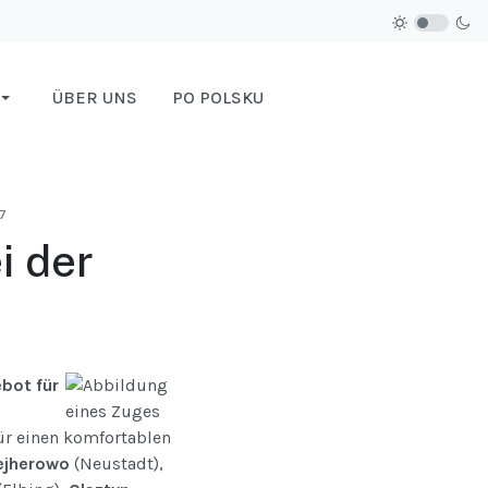
ÜBER UNS
PO POLSKU
7
i der
bot für
o
für einen komfortablen
jherowo
(Neustadt),