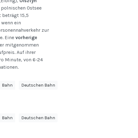
(Elbing),
Olsztyn
r polnischen Ostsee
t beträgt 15,5
s wenn ein
Personennahverkehr zur
e. Eine
vorherige
äder mitgenommen
preis. Auf ihrer
ro Minute, von 6-24
mationen.
Bahn
Deutschen Bahn
Bahn
Deutschen Bahn