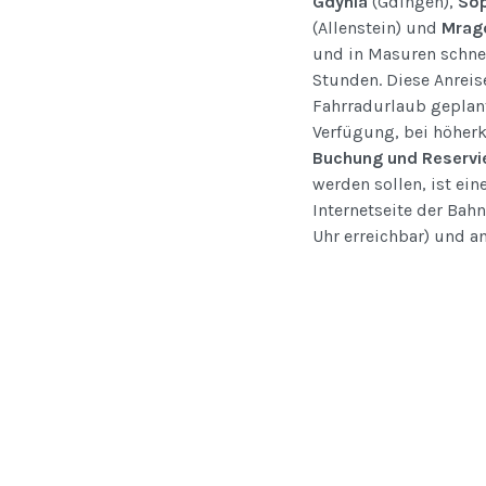
Gdynia
(Gdingen),
So
(Allenstein) und
Mrag
und in Masuren schnell
Stunden. Diese Anreise
Fahrradurlaub geplant
Verfügung, bei höherk
Buchung und Reservi
werden sollen, ist ei
Internetseite der Bah
Uhr erreichbar) und a