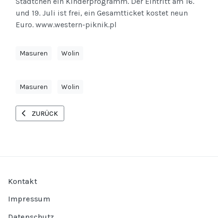
Städtchen ein Kinderprogramm. Der Eintritt am 16.
und 19. Juli ist frei, ein Gesamtticket kostet neun
Euro. www.western-piknik.pl
Masuren
Wolin
Masuren
Wolin
VORHERIGER BEITRAG: COUNTRY FESTIVAL AUF DER INSEL WOL
ZURÜCK
Kontakt
Impressum
Datenschutz