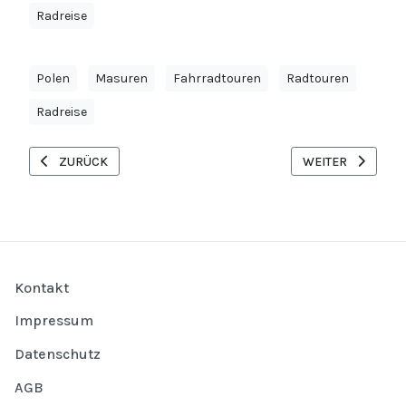
Radreise
Polen
Masuren
Fahrradtouren
Radtouren
Radreise
VORHERIGER BEITRAG: NEUE PENSIONEN UND FERIENHÄUSER I
NÄCHSTER BEITRA
ZURÜCK
WEITER
Kontakt
Impressum
Datenschutz
AGB