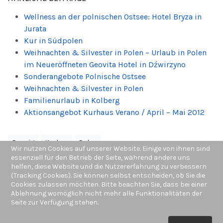
Wellness an der polnischen Ostsee: Hotel Bryza in
Jurata
Kur in Südpolen
Weihnachten & Silvester in Polen – Urlaub in Polen
im Neueröffneten Geovita Hotel in Dźwirzyno
Sonderangebote Polnische Ostsee
Weihnachten & Silvester in Polen
Familienurlaub in Kolberg
Aktionsangebot Kurhaus Verano / April – Mai 2012
Danzig
Krakau
Polen
Wir nutzen Cookies auf unserer Website. Einige von ihnen sind
essenziell für den Betrieb der Seite, während andere uns
Gdansk
Festival
helfen, diese Website und die Nutzererfahrung zu verbessern
(Tracking Cookies). Sie können selbst entscheiden, ob Sie die
Cookies zulassen möchten. Bitte beachten Sie, dass bei einer
Ablehnung womöglich nicht mehr alle Funktionalitäten der
Seite zur Verfügung stehen.