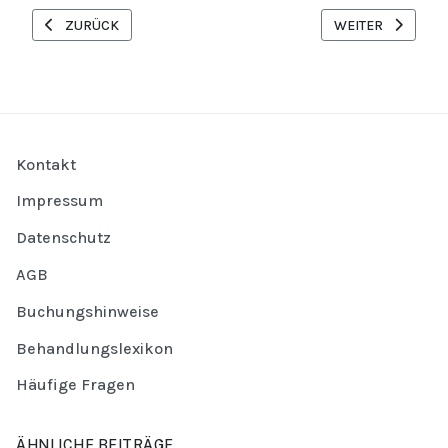
VORHERIGER BEITRAG: WELLNESS AN DER POLNISCHEN OSTSEE:
NÄCHSTER BEITR
ZURÜCK
WEITER
Kontakt
Impressum
Datenschutz
AGB
Buchungshinweise
Behandlungslexikon
Häufige Fragen
ÄHNLICHE BEITRÄGE