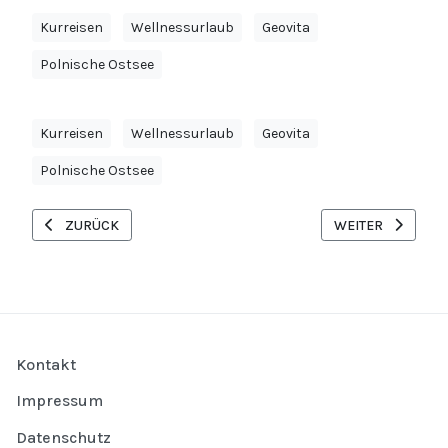
Kurreisen
Wellnessurlaub
Geovita
Polnische Ostsee
Kurreisen
Wellnessurlaub
Geovita
Polnische Ostsee
VORHERIGER BEITRAG: SONDERANGEBOTE KOLBERG / BAD FLI
NÄCHSTER BEITRA
ZURÜCK
WEITER
Kontakt
Impressum
Datenschutz