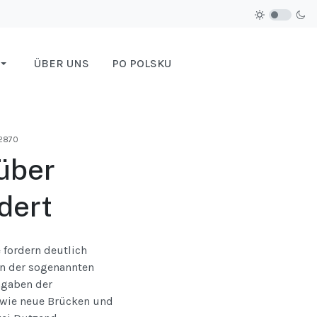
ÜBER UNS
PO POLSKU
 2870
über
dert
fordern deutlich
en der sogenannten
ngaben der
owie neue Brücken und