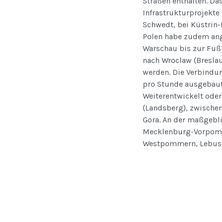
Straßen enthalten. Das
Infrastrukturprojekte
Schwedt, bei Küstrin-
Polen habe zudem ang
Warschau bis zur Fußb
nach Wroclaw (Breslau
werden. Die Verbindun
pro Stunde ausgebaut
Weiterentwickelt oder
(Landsberg), zwischen
Gora. An der maßgebli
Mecklenburg-Vorpomme
Westpommern, Lebuse