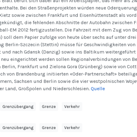
 Blatt beruft sich dabei auf ein Arbeitspapier, das mehr als 
 enthalte. Bei den Straßenprojekten würden neue Oderquerung
Kietz sowie zwischen Frankfurt und Eisenhüttenstadt als vord
ekündigt, die fehlenden Abschnitte der Autobahn zwischen Fr
all-EM 2012 fertigzustellen. Die Fahrzeit mit dem Zug von B
) soll dem Papier zufolge von heute über sechs auf unter dre
g Berlin-Szczecin (Stettin) müsse für Geschwindigkeiten von
 und nach Gdansk (Danzig) sowie ins Baltikum weitergeführt
 neu eingerichtet werden sollen Regionalverbindungen von B
 Berlin, Frankfurt und Zielona Gora (Grünberg) sowie von Cot
ch von Brandenburg initiierten «Oder-Partnerschaft» beteilig
rn, Sachsen und Berlin sowie die vier westpolnischen Woj
r Land, Großpolen und Niederschlesien.
Quelle
Grenzübergang
Grenze
Verkehr
Grenzübergang
Grenze
Verkehr