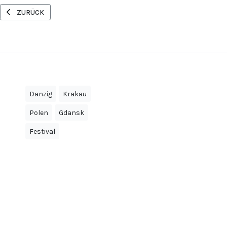
VORHERIGER BEITRAG: WEIHNACHTSMÄRKTE IN POLEN
ZURÜCK
Danzig
Krakau
Polen
Gdansk
Festival