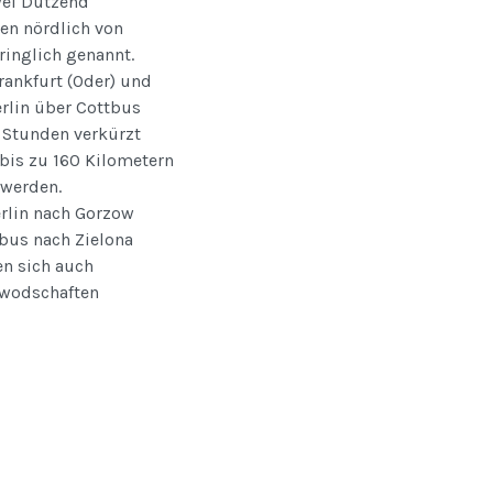
zwei Dutzend
en nördlich von
ringlich genannt.
ankfurt (Oder) und
erlin über Cottbus
i Stunden verkürzt
 bis zu 160 Kilometern
 werden.
erlin nach Gorzow
tbus nach Zielona
en sich auch
ewodschaften