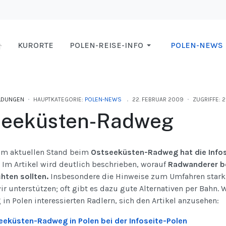
KURORTE
POLEN-REISE-INFO
POLEN-NEWS
LDUNGEN
HAUPTKATEGORIE:
POLEN-NEWS
22. FEBRUAR 2009
ZUGRIFFE: 
seeküsten-Radweg
zum aktuellen Stand beim
Ostseeküsten-Radweg hat die Infos
. Im Artikel wird deutlich beschrieben, worauf
Radwanderer bei
hten sollten.
Insbesondere die Hinweise zum Umfahren stark
r unterstützen; oft gibt es dazu gute Alternativen per Bahn.
n Polen interessierten Radlern, sich den Artikel anzusehen:
eeküsten-Radweg in Polen bei der Infoseite-Polen