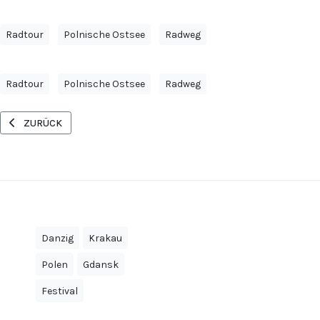
Radtour
Polnische Ostsee
Radweg
Radtour
Polnische Ostsee
Radweg
VORHERIGER BEITRAG: LUFTHANSA FLIEGT AUCH NACH RZESZÓW
ZURÜCK
Danzig
Krakau
Polen
Gdansk
Festival