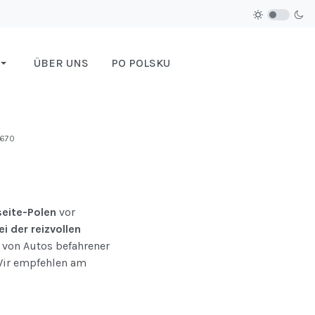
ÜBER UNS
PO POLSKU
2670
eite-Polen
vor
 der reizvollen
 von Autos befahrener
 Wir empfehlen am