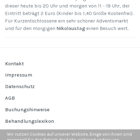
dieser heute bis 20 Uhr und morgen von 11 - 19 Uhr, der
Eintritt beträgt 2 Euro (Kinder bis 1,40 Größe Kostenfrei).
Für Kurzentschlossene ein sehr schöner Adventsmarkt
und für den morgigen
Nikolaustag
einen Besuch wert.
Kontakt
Impressum
Datenschutz
AGB
Buchungshinweise
Behandlungslexikon
Häufige Fragen
Wir nutzen Cookies auf unserer Website. Einige von ihnen sind
essenziell für den Betrieb der Seite, während andere uns